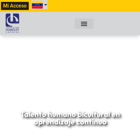
Mi Acceso
Excelencia Docente
(SCHILF)
Talento humano bicultural en
aprendizaje continuo