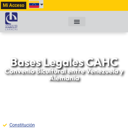
Mi Acceso
Bases Legales CAHC
Convenio Bicultural entre Venezuela y
Alemania
Constitución