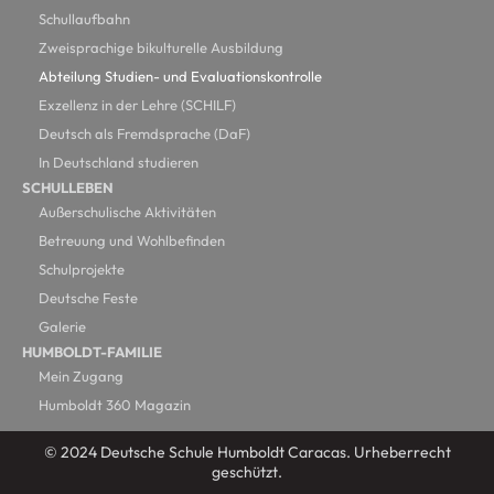
Schullaufbahn
Zweisprachige bikulturelle Ausbildung
Abteilung Studien- und Evaluationskontrolle
Exzellenz in der Lehre (SCHILF)
Deutsch als Fremdsprache (DaF)
In Deutschland studieren
SCHULLEBEN
Außerschulische Aktivitäten
Betreuung und Wohlbefinden
Schulprojekte
Deutsche Feste
Galerie
HUMBOLDT-FAMILIE
Mein Zugang
Humboldt 360 Magazin
© 2024 Deutsche Schule Humboldt Caracas. Urheberrecht
geschützt.